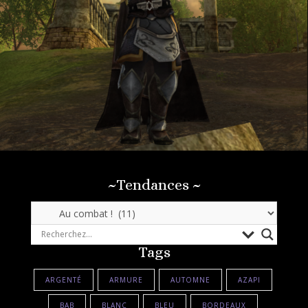
~Tendances ~
~Tendances
~
Tags
ARGENTÉ
ARMURE
AUTOMNE
AZAPI
BAB
BLANC
BLEU
BORDEAUX