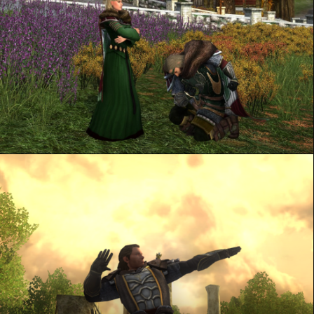
TestostérooOoone !