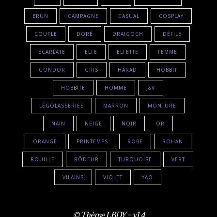
BRUN
CAMPAGNE
CASUAL
COSPLAY
COUPLE
DORÉ
DRAIGOCH
DÉFILÉ
ECARLATE
ELFE
ELFETTE
FEMME
GONDOR
GRIS
HARAD
HOBBIT
HOBBITE
HOMME
J&V
LÉGOLASSERIES
MARRON
MONTURE
NAIN
NEIGE
NOIR
OR
ORANGE
PRINTEMPS
ROBE
ROHAN
ROUILLE
RÔDEUR
TURQUOISE
VERT
VILAINS
VIOLET
YAO
© Thème LBDY – v1.4