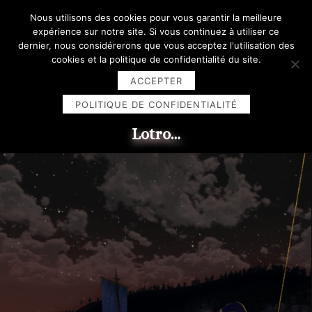
Skip
Nous utilisons des cookies pour vous garantir la meilleure
to
expérience sur notre site. Si vous continuez à utiliser ce
content
dernier, nous considérerons que vous acceptez l'utilisation des
cookies et la politique de confidentialité du site.
ACCEPTER
POLITIQUE DE CONFIDENTIALITÉ
Ou comment se fondre dans l'univers de
Lotro…
Catégorie :
Au
combat
!
L’héritage du Nord